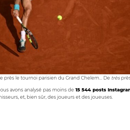
de près le tournoi parisien du Grand Chelem… De
très
près
nous avons analysé pas moins de
15 544 posts Instagr
nisseurs, et, bien sûr, des joueurs et des joueuses.