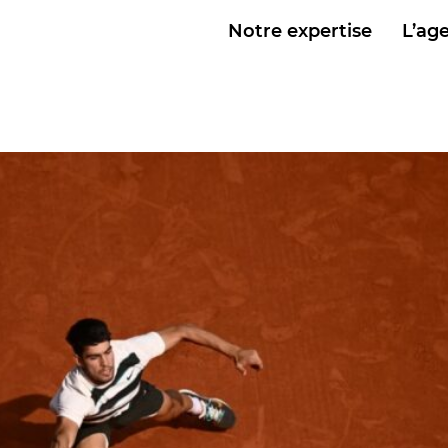
« Jeu, Set & Médias »
Notre expertise
L’ag