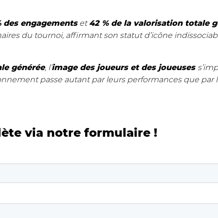
% des engagements
et
42 % de la valorisation totale 
res du tournoi, affirmant son statut d’
icône indissociab
ale générée
, l’
image des
joueurs et des joueuses
s’im
onnement passe autant par leurs performances que par l
ète via notre formulaire !